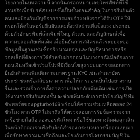
โยงภายในบทความนี้ จากนั้นกรอกหมายเลขโทรศัพท์ที่ใช้
งานจริงเพื่อรับรหัส OTP ซึ่งเป็นขั้นตอนสำคัญในการยืนยันตัว
ตนและป้องกันบัญชีจากการแอบอ้าง หลังจากได้รับ OTP ให้
กรอกโค้ดในฟอร์มยืนยันและตั้งรหัสผ่านที่แข็งแรง ประกอบ
ด้วยตัวอักษรพิมพ์เล็กพิมพ์ใหญ่ ตัวเลข และสัญลักษณ์เพื่อ
ความปลอดภัยเพิ่มเติม เมื่อยืนยันการสมัครแล้วระบบจะขอ
ข้อมูลพื้นฐานเช่น ชื่อจริง นามสกุล และบัญชีธนาคารหรือ
วอลเล็ตที่ต้องการใช้สำหรับฝากถอน ในบางกรณีเมื่อต้องการ
ถอนเงินหรือเข้าร่วมโปรที่มีเงื่อนไขสูง ระบบอาจขอเอกสาร
ยืนยันตัวตนเพิ่มเติมตามมาตรฐาน KYC เช่น สำเนาบัตร
ประชาชนหรือสลิปธนาคาร เพื่อให้การถอนเป็นไปอย่างราบ
รื่นและรวดเร็ว การตั้งค่าความปลอดภัยเพิ่มเติม เช่น การเปิด
ใช้งานการยืนยันสองชั้น จะช่วยเพิ่มระดับการปกป้องบัญชี ทีม
ซัพพอร์ตของ pgturbo168 พร้อมให้ความช่วยเหลือตลอด 24
ชั่วโมง หาก OTP ไม่มาถึง ให้ตรวจสอบการรับข้อความจาก
เครือข่ายมือถือ ลองขอรหัสใหม่ หรือใช้ช่องทางติดต่อฉุกเฉิน
ในหน้าติดต่อเราเพื่อรับลิงก์สำรอง กระบวนการนี้ออกแบบมา
เพื่อรักษาความน่าเชื่อถือและป้องกันการโจรกรรมบัญชี ใน