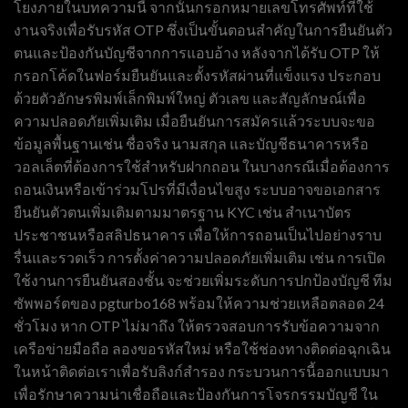
โยงภายในบทความนี้ จากนั้นกรอกหมายเลขโทรศัพท์ที่ใช้
งานจริงเพื่อรับรหัส OTP ซึ่งเป็นขั้นตอนสำคัญในการยืนยันตัว
ตนและป้องกันบัญชีจากการแอบอ้าง หลังจากได้รับ OTP ให้
กรอกโค้ดในฟอร์มยืนยันและตั้งรหัสผ่านที่แข็งแรง ประกอบ
ด้วยตัวอักษรพิมพ์เล็กพิมพ์ใหญ่ ตัวเลข และสัญลักษณ์เพื่อ
ความปลอดภัยเพิ่มเติม เมื่อยืนยันการสมัครแล้วระบบจะขอ
ข้อมูลพื้นฐานเช่น ชื่อจริง นามสกุล และบัญชีธนาคารหรือ
วอลเล็ตที่ต้องการใช้สำหรับฝากถอน ในบางกรณีเมื่อต้องการ
ถอนเงินหรือเข้าร่วมโปรที่มีเงื่อนไขสูง ระบบอาจขอเอกสาร
ยืนยันตัวตนเพิ่มเติมตามมาตรฐาน KYC เช่น สำเนาบัตร
ประชาชนหรือสลิปธนาคาร เพื่อให้การถอนเป็นไปอย่างราบ
รื่นและรวดเร็ว การตั้งค่าความปลอดภัยเพิ่มเติม เช่น การเปิด
ใช้งานการยืนยันสองชั้น จะช่วยเพิ่มระดับการปกป้องบัญชี ทีม
ซัพพอร์ตของ pgturbo168 พร้อมให้ความช่วยเหลือตลอด 24
ชั่วโมง หาก OTP ไม่มาถึง ให้ตรวจสอบการรับข้อความจาก
เครือข่ายมือถือ ลองขอรหัสใหม่ หรือใช้ช่องทางติดต่อฉุกเฉิน
ในหน้าติดต่อเราเพื่อรับลิงก์สำรอง กระบวนการนี้ออกแบบมา
เพื่อรักษาความน่าเชื่อถือและป้องกันการโจรกรรมบัญชี ใน